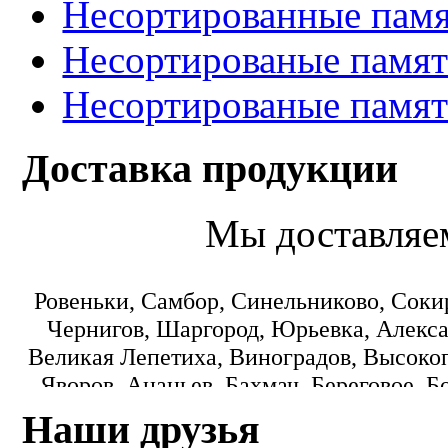
Несортированные памя
Несортированые памят
Несортированые памят
Доставка продукции
Мы доставляе
Ровеньки, Самбор, Синельниково, Соки
Чернигов, Шаргород, Юрьевка, Алекса
Великая Лепетиха, Виноградов, Высокоп
Яворов, Ананьев, Бахмач, Береговое, Б
Городок, Днепропетровск, Еланец, З
Наши друзья
Коминтерновское, Краматорск, Кре