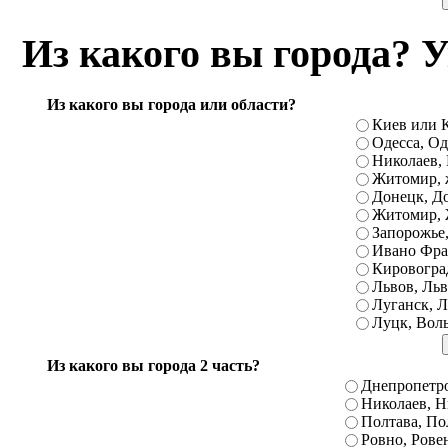
Вознесенск, Гайворон, Городище, Дика
Из какого вы города? 
Кельменцы, Первомайский, Подгайцы, Р
Счастье, Тивров, Тячев, Хотин, Че
Барышевка, Бердянск, Богуслав, Буча, В
Из какого вы города или области?
Киев или К
Зеньков, Ильичевск, Каменка-Днепров
Одесса, Од
Литин, Магдалиновка, Межевая, Над
Николаев, 
Житомир, 
Петриковка, Приазовское, Репки, Савр
Донецк, До
Тельманово, Троицкое, Фрунзовка, Че
Житомир, 
Запорожье,
Берислав, Боярка, Великая Александро
Ивано Фра
Донецк, Житомир, Змиев, Пирятин,
Кировоград
Львов, Льв
Первомайское, Покровское, Радивилов,
Луганск, Л
Луцк, Вол
Луганская, Таврийск, Тисменица, 
Волынский, Вышгород, Куйбышев, 
Из какого вы города 2 часть?
Новоазовск, Новый Роздол, Очаков, Пе
Днепропетро
Николаев, Н
Дубно, Запорожье, Иваничи, Ингу
Полтава, По
Бахчисарай, Бережаны, Борзна, Валк
Ровно, Рове