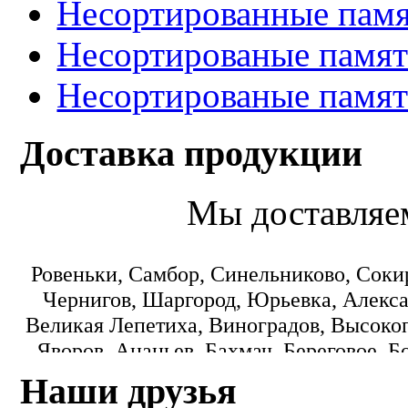
Несортированные памя
Несортированые памят
Несортированые памят
Доставка продукции
Мы доставляе
Ровеньки, Самбор, Синельниково, Соки
Чернигов, Шаргород, Юрьевка, Алекса
Великая Лепетиха, Виноградов, Высокоп
Яворов, Ананьев, Бахмач, Береговое, Б
Городок, Днепропетровск, Еланец, З
Наши друзья
Коминтерновское, Краматорск, Кре