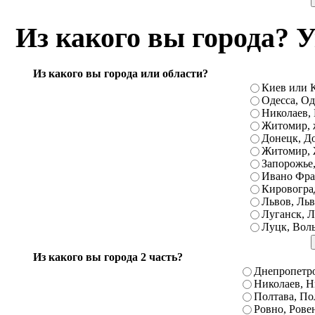
Вознесенск, Гайворон, Городище, Дика
Из какого вы города? 
Кельменцы, Первомайский, Подгайцы, Р
Счастье, Тивров, Тячев, Хотин, Че
Барышевка, Бердянск, Богуслав, Буча, В
Из какого вы города или области?
Киев или К
Зеньков, Ильичевск, Каменка-Днепров
Одесса, Од
Литин, Магдалиновка, Межевая, Над
Николаев, 
Житомир, 
Петриковка, Приазовское, Репки, Савр
Донецк, До
Тельманово, Троицкое, Фрунзовка, Че
Житомир, 
Запорожье,
Берислав, Боярка, Великая Александро
Ивано Фра
Донецк, Житомир, Змиев, Пирятин,
Кировоград
Львов, Льв
Первомайское, Покровское, Радивилов,
Луганск, Л
Луцк, Вол
Луганская, Таврийск, Тисменица, 
Волынский, Вышгород, Куйбышев, 
Из какого вы города 2 часть?
Новоазовск, Новый Роздол, Очаков, Пе
Днепропетро
Николаев, Н
Дубно, Запорожье, Иваничи, Ингу
Полтава, По
Бахчисарай, Бережаны, Борзна, Валк
Ровно, Рове