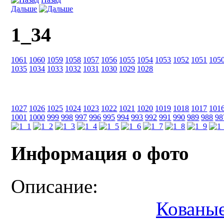
Дальше
1_34
1061
1060
1059
1058
1057
1056
1055
1054
1053
1052
1051
105
1035
1034
1033
1032
1031
1030
1029
1028
1027
1026
1025
1024
1023
1022
1021
1020
1019
1018
1017
101
1001
1000
999
998
997
996
995
994
993
992
991
990
989
988
98
Информация о фото
Описание:
Кованые