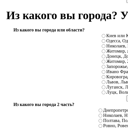
Вознесенск, Гайворон, Городище, Дика
Из какого вы города? 
Кельменцы, Первомайский, Подгайцы, Р
Счастье, Тивров, Тячев, Хотин, Че
Барышевка, Бердянск, Богуслав, Буча, В
Из какого вы города или области?
Киев или К
Зеньков, Ильичевск, Каменка-Днепров
Одесса, Од
Литин, Магдалиновка, Межевая, Над
Николаев, 
Житомир, 
Петриковка, Приазовское, Репки, Савр
Донецк, До
Тельманово, Троицкое, Фрунзовка, Че
Житомир, 
Запорожье,
Берислав, Боярка, Великая Александро
Ивано Фра
Донецк, Житомир, Змиев, Пирятин,
Кировоград
Львов, Льв
Первомайское, Покровское, Радивилов,
Луганск, Л
Луцк, Вол
Луганская, Таврийск, Тисменица, 
Волынский, Вышгород, Куйбышев, 
Из какого вы города 2 часть?
Новоазовск, Новый Роздол, Очаков, Пе
Днепропетро
Николаев, Н
Дубно, Запорожье, Иваничи, Ингу
Полтава, По
Бахчисарай, Бережаны, Борзна, Валк
Ровно, Рове