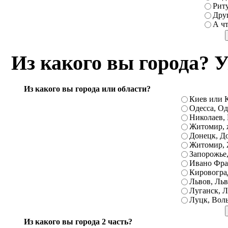
Серогозы, Новоград-Волынский, Овруч, 
Рит
Дру
Свалява, Славута, Срибное, Суходольс
А чт
Ялта, Алчевск, Барвинкове, Бердич
Вознесенск, Гайворон, Городище, Дика
Из какого вы города? 
Кельменцы, Первомайский, Подгайцы, Р
Счастье, Тивров, Тячев, Хотин, Че
Барышевка, Бердянск, Богуслав, Буча, В
Из какого вы города или области?
Киев или К
Зеньков, Ильичевск, Каменка-Днепров
Одесса, Од
Литин, Магдалиновка, Межевая, Над
Николаев, 
Житомир, 
Петриковка, Приазовское, Репки, Савр
Донецк, До
Тельманово, Троицкое, Фрунзовка, Че
Житомир, 
Запорожье,
Берислав, Боярка, Великая Александро
Ивано Фра
Донецк, Житомир, Змиев, Пирятин,
Кировоград
Львов, Льв
Первомайское, Покровское, Радивилов,
Луганск, Л
Луцк, Вол
Луганская, Таврийск, Тисменица, 
Волынский, Вышгород, Куйбышев, 
Из какого вы города 2 часть?