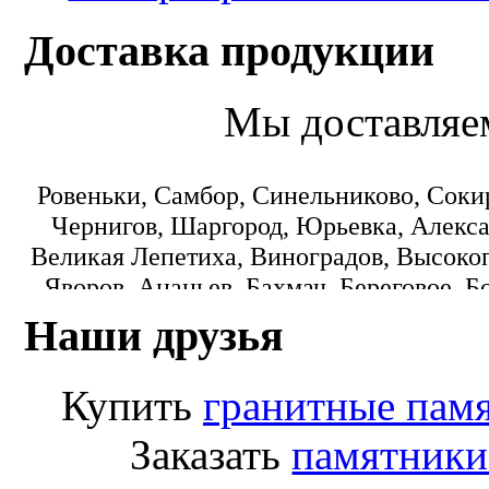
Доставка продукции
Мы доставляе
Ровеньки, Самбор, Синельниково, Соки
Чернигов, Шаргород, Юрьевка, Алекса
Великая Лепетиха, Виноградов, Высокоп
Яворов, Ананьев, Бахмач, Береговое, Б
Городок, Днепропетровск, Еланец, З
Наши друзья
Коминтерновское, Краматорск, Кре
Монастыриска, Никополь, Новониколаевк
Купить
гранитные пам
Пологи, Радомишль, Рокитное, Светло
Лисичанск, Любомль, Машевка, Мука
Заказать
памятники
Переяслав-Хмельницкий, Попасная