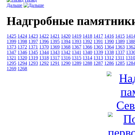
Дальше
Надгробные памятники
1425
1424
1423
1422
1421
1420
1419
1418
1417
1416
1415
141
1399
1398
1397
1396
1395
1394
1393
1392
1391
1390
1389
138
1373
1372
1371
1370
1369
1368
1367
1366
1365
1364
1363
136
1347
1346
1345
1344
1343
1342
1341
1340
1339
1338
1337
133
1321
1320
1319
1318
1317
1316
1315
1314
1313
1312
1311
131
1295
1294
1293
1292
1291
1290
1289
1288
1287
1286
1285
128
1269
1268