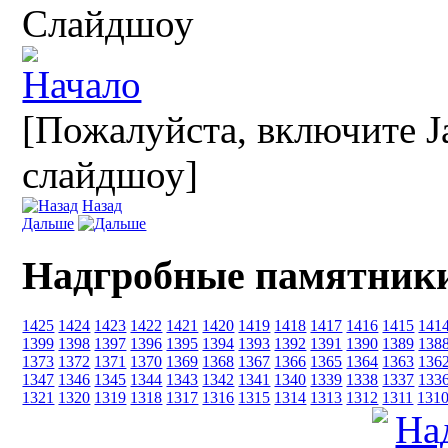
Слайдшоу
[Пожалуйста, включите Ja
слайдшоу]
Назад
Дальше
Надгробные памятник
1425
1424
1423
1422
1421
1420
1419
1418
1417
1416
1415
141
1399
1398
1397
1396
1395
1394
1393
1392
1391
1390
1389
138
1373
1372
1371
1370
1369
1368
1367
1366
1365
1364
1363
136
1347
1346
1345
1344
1343
1342
1341
1340
1339
1338
1337
133
1321
1320
1319
1318
1317
1316
1315
1314
1313
1312
1311
131