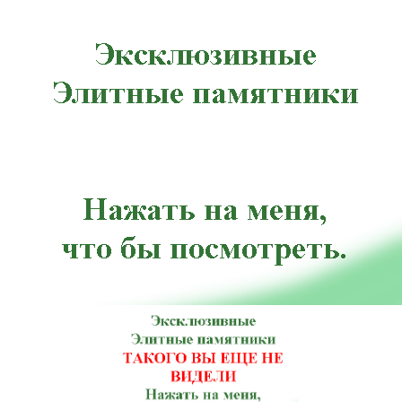
, Красные Окны, Купянск, Лубны, Малин, Миргород, Немиров, Коростышев, Нововолынск, Обухов, Парт
ка, Козелец, Корсунь-Шевченковский, Краснополье, Куликовка, Лохвица, Малая Виска, Мена, Нежин, Н
зск, Черкассы, Чутово, Южноукраинск, Балаклава, Белогорье, Бершадь, Братское, Великая Багачка, Ви
Кодыма, Коростышев, Красноперекопск