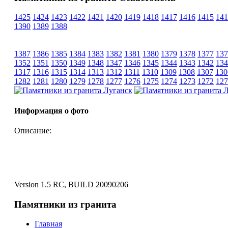
1425
1424
1423
1422
1421
1420
1419
1418
1417
1416
1415
141
1390
1389
1388
1387
1386
1385
1384
1383
1382
1381
1380
1379
1378
1377
137
1352
1351
1350
1349
1348
1347
1346
1345
1344
1343
1342
134
1317
1316
1315
1314
1313
1312
1311
1310
1309
1308
1307
130
1282
1281
1280
1279
1278
1277
1276
1275
1274
1273
1272
127
Информация о фото
Описание:
Version 1.5 RC, BUILD 20090206
Памятники из гранита
Главная