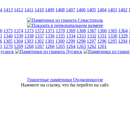
4
1413
1412
1411
1410
1409
1408
1407
1406
1405
1404
1403
1402
6
1375
1374
1373
1372
1371
1370
1369
1368
1367
1366
1365
1364
1
1340
1339
1338
1337
1336
1335
1334
1333
1332
1331
1330
1329
6
1305
1304
1303
1302
1301
1300
1299
1298
1297
1296
1295
1294
1
1270
1269
1268
1267
1266
1265
1264
1263
1262
1261
Гранитные памятники Орджоникидзе
Нажмите на ссылку, что бы перейти на сайт.