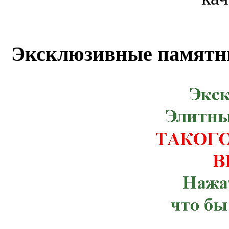
Белгород-Днестровский, Березно, Бород
Гребенка, Долинская, Желтые Воды, Ко
Маньковка, Млинов, Николаев, Новоми
Эксклюзивные памятн
Бугская, Кицмань, Корец, Красног
Мурованые Куриловцы, Новая Ушица,
Рахов, Ружин, Семеновка, Снятин, Ста
Червоноармейск, Чугуев, Щорс, Артемов
Веселиново, Великая Михайловка, Ич
Тлумач, Ульяновка,Константиновка, К
Терновка, Тульчин, Хмельник, Черноб
Брусилов, Великий Березный, Волноваха
Зачепиловка, Ивановка, Каланчак, Керч
Марганец, Могилев-Подольский, Ник
Мангуш, Мироновка, Нижнегорский,
Погребище, Путила, Рожище, Сахновщ
Севастополь, Смела, Старая Синява, 