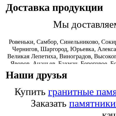
Доставка продукции
Мы доставляе
Ровеньки, Самбор, Синельниково, Соки
Чернигов, Шаргород, Юрьевка, Алекса
Великая Лепетиха, Виноградов, Высокоп
Яворов, Ананьев, Бахмач, Береговое, Б
Городок, Днепропетровск, Еланец, З
Наши друзья
Коминтерновское, Краматорск, Кре
Монастыриска, Никополь, Новониколаевк
Купить
гранитные пам
Пологи, Радомишль, Рокитное, Светло
Лисичанск, Любомль, Машевка, Мука
Заказать
памятники
Переяслав-Хмельницкий, Попасная
кач
Старобешево, Тарутино, Томашпиль, Ф