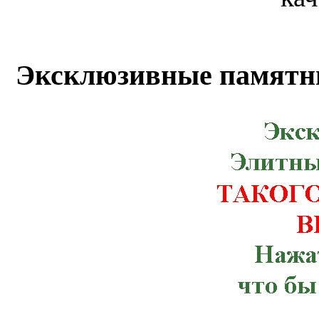
Белгород-Днестровский, Березно, Бород
Гребенка, Долинская, Желтые Воды, Ко
Маньковка, Млинов, Николаев, Новоми
Эксклюзивные памятн
Бугская, Кицмань, Корец, Красног
Мурованые Куриловцы, Новая Ушица,
Рахов, Ружин, Семеновка, Снятин, Ста
Червоноармейск, Чугуев, Щорс, Артемов
Веселиново, Великая Михайловка, Ич
Тлумач, Ульяновка,Константиновка, К
Терновка, Тульчин, Хмельник, Черноб
Брусилов, Великий Березный, Волноваха
Зачепиловка, Ивановка, Каланчак, Керч
Марганец, Могилев-Подольский, Ник
Мангуш, Мироновка, Нижнегорский,
Погребище, Путила, Рожище, Сахновщ
Севастополь, Смела, Старая Синява, 