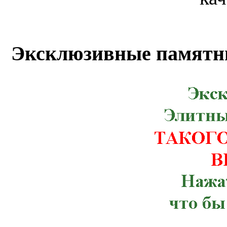
Белгород-Днестровский, Березно, Бород
Гребенка, Долинская, Желтые Воды, Ко
Маньковка, Млинов, Николаев, Новоми
Эксклюзивные памятн
Бугская, Кицмань, Корец, Красног
Мурованые Куриловцы, Новая Ушица,
Рахов, Ружин, Семеновка, Снятин, Ста
Червоноармейск, Чугуев, Щорс, Артемов
Веселиново, Великая Михайловка, Ич
Тлумач, Ульяновка,Константиновка, К
Терновка, Тульчин, Хмельник, Черноб
Брусилов, Великий Березный, Волноваха
Зачепиловка, Ивановка, Каланчак, Керч
Марганец, Могилев-Подольский, Ник
Мангуш, Мироновка, Нижнегорский,
Погребище, Путила, Рожище, Сахновщ
Севастополь, Смела, Старая Синява, 