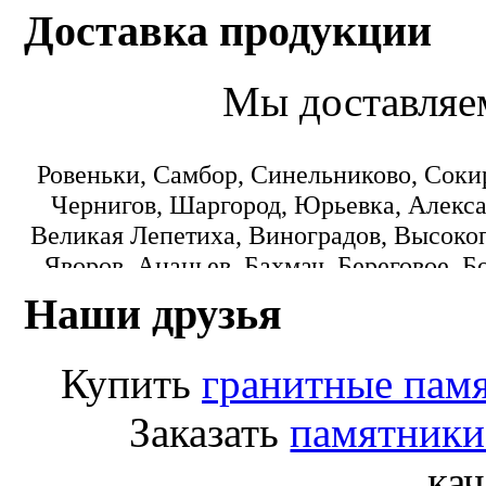
Доставка продукции
Мы доставляе
Ровеньки, Самбор, Синельниково, Соки
Чернигов, Шаргород, Юрьевка, Алекса
Великая Лепетиха, Виноградов, Высокоп
Яворов, Ананьев, Бахмач, Береговое, Б
Городок, Днепропетровск, Еланец, З
Наши друзья
Коминтерновское, Краматорск, Кре
Монастыриска, Никополь, Новониколаевк
Купить
гранитные пам
Пологи, Радомишль, Рокитное, Светло
Лисичанск, Любомль, Машевка, Мука
Заказать
памятники
Переяслав-Хмельницкий, Попасная
кач
Старобешево, Тарутино, Томашпиль, Ф