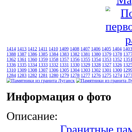
1414
1413
1412
1411
1410
1409
1408
1407
1406
1405
1404
140
1388
1387
1386
1385
1384
1383
1382
1381
1380
1379
1378
137
1362
1361
1360
1359
1358
1357
1356
1355
1354
1353
1352
135
1336
1335
1334
1333
1332
1331
1330
1329
1328
1327
1326
132
1310
1309
1308
1307
1306
1305
1304
1303
1302
1301
1300
129
1284
1283
1282
1281
1280
1279
1278
1277
1276
1275
1274
127
Информация о фото
Описание:
Гранитные па