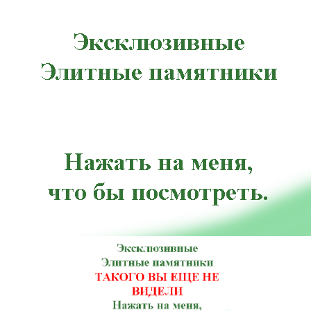
, Красные Окны, Купянск, Лубны, Малин, Миргород, Немиров, Коростышев, Нововолынск, Обухов, Парт
ка, Козелец, Корсунь-Шевченковский, Краснополье, Куликовка, Лохвица, Малая Виска, Мена, Нежин, Н
зск, Черкассы, Чутово, Южноукраинск, Балаклава, Белогорье, Бершадь, Братское, Великая Багачка, Ви
Кодыма, Коростышев, Красноперекопск