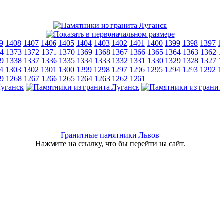
9
1408
1407
1406
1405
1404
1403
1402
1401
1400
1399
1398
1397
4
1373
1372
1371
1370
1369
1368
1367
1366
1365
1364
1363
1362
9
1338
1337
1336
1335
1334
1333
1332
1331
1330
1329
1328
1327
4
1303
1302
1301
1300
1299
1298
1297
1296
1295
1294
1293
1292
9
1268
1267
1266
1265
1264
1263
1262
1261
Гранитные памятники Львов
Нажмите на ссылку, что бы перейти на сайт.