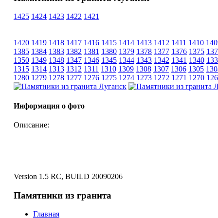
1425
1424
1423
1422
1421
1420
1419
1418
1417
1416
1415
1414
1413
1412
1411
1410
140
1385
1384
1383
1382
1381
1380
1379
1378
1377
1376
1375
137
1350
1349
1348
1347
1346
1345
1344
1343
1342
1341
1340
133
1315
1314
1313
1312
1311
1310
1309
1308
1307
1306
1305
130
1280
1279
1278
1277
1276
1275
1274
1273
1272
1271
1270
126
Информация о фото
Описание:
Version 1.5 RC, BUILD 20090206
Памятники из гранита
Главная