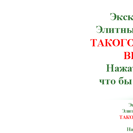
Мурованые Куриловцы, Новая Ушица,
Рахов, Ружин, Семеновка, Снятин, Ста
Червоноармейск, Чугуев, Щорс, Артемов
Веселиново, Великая Михайловка, Ич
Тлумач, Ульяновка,Константиновка, К
Терновка, Тульчин, Хмельник, Черноб
Брусилов, Великий Березный, Волноваха
Зачепиловка, Ивановка, Каланчак, Керч
Марганец, Могилев-Подольский, Ник
Мангуш, Мироновка, Нижнегорский,
Погребище, Путила, Рожище, Сахновщ
Севастополь, Смела, Старая Синява, 
Шостка, Антрацит, Баштанка, Бере
Володарск-Волынский, Георгиевка, Го
Изюм, Каменец-Подольский, Кировог
Лисичанск, Любешов, Марьинка, Мостис