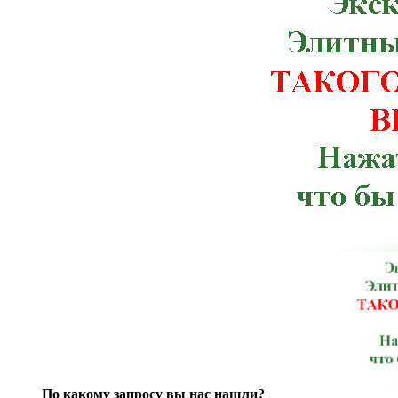
Червоноармейск, Чугуев, Щорс, Артемов
Веселиново, Великая Михайловка, Ич
Тлумач, Ульяновка,Константиновка, К
Терновка, Тульчин, Хмельник, Черноб
Брусилов, Великий Березный, Волноваха
Зачепиловка, Ивановка, Каланчак, Керч
Марганец, Могилев-Подольский, Ник
Мангуш, Мироновка, Нижнегорский,
Погребище, Путила, Рожище, Сахновщ
Севастополь, Смела, Старая Синява, 
Шостка, Антрацит, Баштанка, Бере
Володарск-Волынский, Георгиевка, Го
Изюм, Каменец-Подольский, Кировог
Лисичанск, Любешов, Марьинка, Мостис
Перечин, Полтава, Раздольное, Ромны,
Алушта, Барановка, Беляевка, Богоду
По какому запросу вы нас нашли?