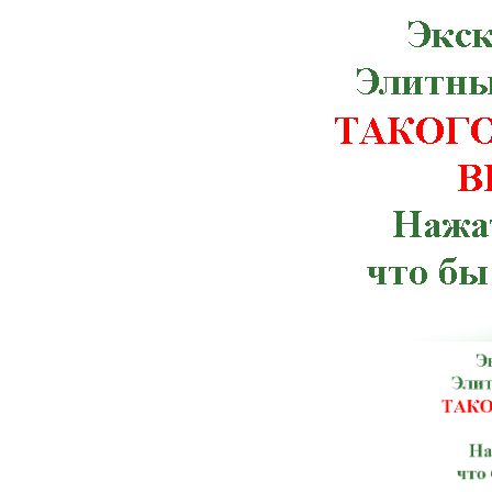
Рахов, Ружин, Семеновка, Снятин, Ста
Червоноармейск, Чугуев, Щорс, Артемов
Веселиново, Великая Михайловка, Ич
Тлумач, Ульяновка,Константиновка, К
Терновка, Тульчин, Хмельник, Черноб
Брусилов, Великий Березный, Волноваха
Зачепиловка, Ивановка, Каланчак, Керч
Марганец, Могилев-Подольский, Ник
Мангуш, Мироновка, Нижнегорский,
Погребище, Путила, Рожище, Сахновщ
Севастополь, Смела, Старая Синява, 
Шостка, Антрацит, Баштанка, Бере
Володарск-Волынский, Георгиевка, Го
Изюм, Каменец-Подольский, Кировог
Лисичанск, Любешов, Марьинка, Мостис
Перечин, Полтава, Раздольное, Ромны,