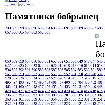
Дальше
Памятники бобрынец
700
699
698
697
696
695
694
693
692
691
690
689
688
687
686
667
666
665
664
663
662
661
660
659
658
657
656
655
654
653
652
651
650
649
648
647
646
627
626
625
624
623
622
621
620
619
618
617
616
615
614
613
594
593
592
591
590
589
588
587
586
585
584
583
582
581
580
561
560
559
558
557
556
555
554
553
552
551
550
549
548
547
528
527
526
525
524
523
522
521
520
519
518
517
516
515
514
495
494
493
492
491
490
489
488
487
486
485
484
483
482
481
462
461
460
459
458
457
456
455
454
453
452
451
450
449
448
429
428
427
426
425
424
423
422
421
420
419
418
417
416
415
396
395
394
393
392
391
390
389
388
387
386
385
384
383
382
363
362
361
360
359
358
357
356
355
354
353
352
351
350
251
232
231
230
229
228
227
226
225
224
223
222
221
220
218
219