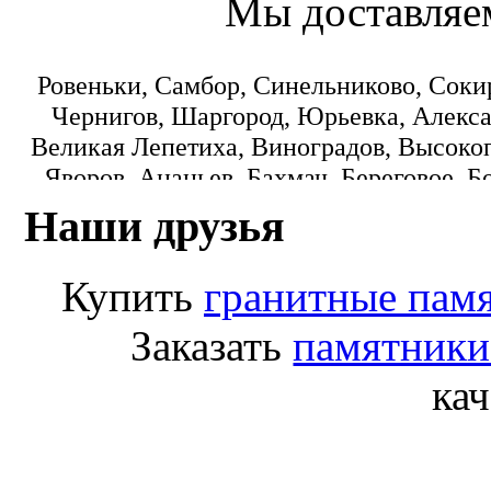
Мы доставляе
Ровеньки, Самбор, Синельниково, Соки
Чернигов, Шаргород, Юрьевка, Алекса
Великая Лепетиха, Виноградов, Высокоп
Яворов, Ананьев, Бахмач, Береговое, Б
Городок, Днепропетровск, Еланец, З
Наши друзья
Коминтерновское, Краматорск, Кре
Монастыриска, Никополь, Новониколаевк
Купить
гранитные пам
Пологи, Радомишль, Рокитное, Светло
Лисичанск, Любомль, Машевка, Мука
Заказать
памятники
Переяслав-Хмельницкий, Попасная
кач
Старобешево, Тарутино, Томашпиль, Ф
Белгород-Днестровский, Березно, Бород
Гребенка, Долинская, Желтые Воды, Ко
Маньковка, Млинов, Николаев, Новоми