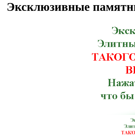
Эксклюзивные памятн
Бугская, Кицмань, Корец, Красног
Мурованые Куриловцы, Новая Ушица,
Рахов, Ружин, Семеновка, Снятин, Ста
Червоноармейск, Чугуев, Щорс, Артемов
Веселиново, Великая Михайловка, Ич
Тлумач, Ульяновка,Константиновка, К
Терновка, Тульчин, Хмельник, Черноб
Брусилов, Великий Березный, Волноваха
Зачепиловка, Ивановка, Каланчак, Керч
Марганец, Могилев-Подольский, Ник
Мангуш, Мироновка, Нижнегорский,
Погребище, Путила, Рожище, Сахновщ
Севастополь, Смела, Старая Синява, 
Шостка, Антрацит, Баштанка, Бере
Володарск-Волынский, Георгиевка, Го
Изюм, Каменец-Подольский, Кировог