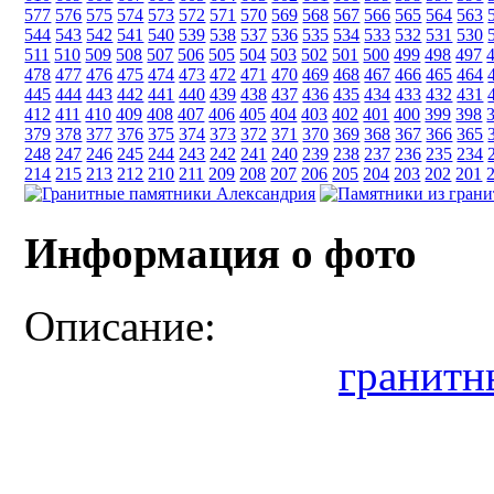
577
576
575
574
573
572
571
570
569
568
567
566
565
564
563
544
543
542
541
540
539
538
537
536
535
534
533
532
531
530
511
510
509
508
507
506
505
504
503
502
501
500
499
498
497
478
477
476
475
474
473
472
471
470
469
468
467
466
465
464
445
444
443
442
441
440
439
438
437
436
435
434
433
432
431
412
411
410
409
408
407
406
405
404
403
402
401
400
399
398
379
378
377
376
375
374
373
372
371
370
369
368
367
366
365
248
247
246
245
244
243
242
241
240
239
238
237
236
235
234
214
215
213
212
210
211
209
208
207
206
205
204
203
202
201
Информация о фото
Описание:
гранитн