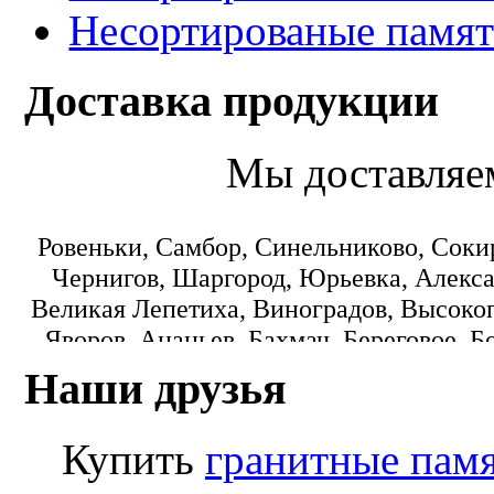
Несортированые памят
Доставка продукции
Мы доставляе
Ровеньки, Самбор, Синельниково, Соки
Чернигов, Шаргород, Юрьевка, Алекса
Великая Лепетиха, Виноградов, Высокоп
Яворов, Ананьев, Бахмач, Береговое, Б
Городок, Днепропетровск, Еланец, З
Наши друзья
Коминтерновское, Краматорск, Кре
Монастыриска, Никополь, Новониколаевк
Купить
гранитные пам
Пологи, Радомишль, Рокитное, Светло
Лисичанск, Любомль, Машевка, Мука