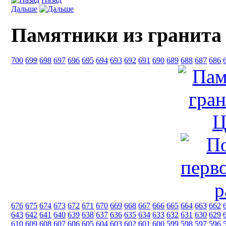
Дальше
Памятники из гранита
700
699
698
697
696
695
694
693
692
691
690
689
688
687
686
676
675
674
673
672
671
670
669
668
667
666
665
664
663
662
643
642
641
640
639
638
637
636
635
634
633
632
631
630
629
610
609
608
607
606
605
604
603
602
601
600
599
598
597
596