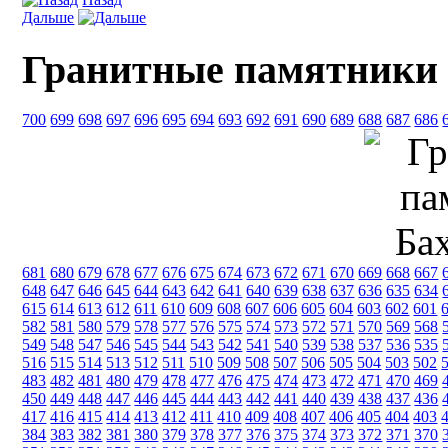
Дальше
Гранитные памятники
700
699
698
697
696
695
694
693
692
691
690
689
688
687
686
681
680
679
678
677
676
675
674
673
672
671
670
669
668
667
648
647
646
645
644
643
642
641
640
639
638
637
636
635
634
615
614
613
612
611
610
609
608
607
606
605
604
603
602
601
582
581
580
579
578
577
576
575
574
573
572
571
570
569
568
549
548
547
546
545
544
543
542
541
540
539
538
537
536
535
516
515
514
513
512
511
510
509
508
507
506
505
504
503
502
483
482
481
480
479
478
477
476
475
474
473
472
471
470
469
450
449
448
447
446
445
444
443
442
441
440
439
438
437
436
417
416
415
414
413
412
411
410
409
408
407
406
405
404
403
384
383
382
381
380
379
378
377
376
375
374
373
372
371
370