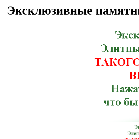
Маньковка, Млинов, Николаев, Новоми
Эксклюзивные памятн
Бугская, Кицмань, Корец, Красног
Мурованые Куриловцы, Новая Ушица,
Рахов, Ружин, Семеновка, Снятин, Ста
Червоноармейск, Чугуев, Щорс, Артемов
Веселиново, Великая Михайловка, Ич
Тлумач, Ульяновка,Константиновка, К
Терновка, Тульчин, Хмельник, Черноб
Брусилов, Великий Березный, Волноваха
Зачепиловка, Ивановка, Каланчак, Керч
Марганец, Могилев-Подольский, Ник
Мангуш, Мироновка, Нижнегорский,
Погребище, Путила, Рожище, Сахновщ
Севастополь, Смела, Старая Синява, 
Шостка, Антрацит, Баштанка, Бере
Володарск-Волынский, Георгиевка, Го