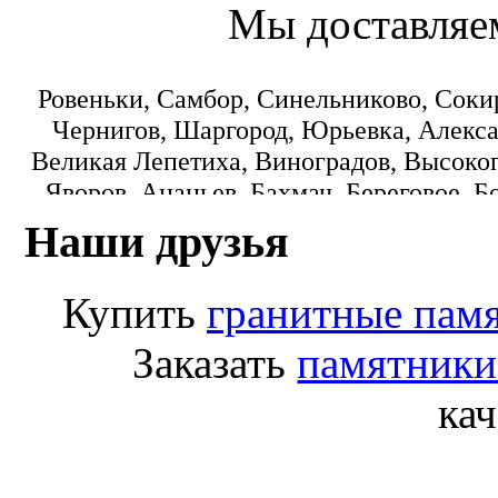
Мы доставляе
Ровеньки, Самбор, Синельниково, Соки
Чернигов, Шаргород, Юрьевка, Алекса
Великая Лепетиха, Виноградов, Высокоп
Яворов, Ананьев, Бахмач, Береговое, Б
Городок, Днепропетровск, Еланец, З
Наши друзья
Коминтерновское, Краматорск, Кре
Монастыриска, Никополь, Новониколаевк
Купить
гранитные пам
Пологи, Радомишль, Рокитное, Светло
Лисичанск, Любомль, Машевка, Мука
Заказать
памятники
Переяслав-Хмельницкий, Попасная
кач
Старобешево, Тарутино, Томашпиль, Ф
Белгород-Днестровский, Березно, Бород
Гребенка, Долинская, Желтые Воды, Ко