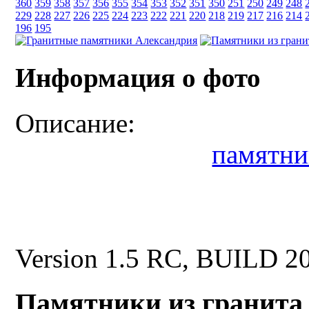
360
359
358
357
356
355
354
353
352
351
350
251
250
249
248
229
228
227
226
225
224
223
222
221
220
218
219
217
216
214
196
195
Информация о фото
Описание:
памятни
Version 1.5 RC, BUILD 2
Памятники из гранита