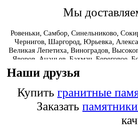
Мы доставляе
Ровеньки, Самбор, Синельниково, Соки
Чернигов, Шаргород, Юрьевка, Алекса
Великая Лепетиха, Виноградов, Высокоп
Яворов, Ананьев, Бахмач, Береговое, Б
Городок, Днепропетровск, Еланец, З
Наши друзья
Коминтерновское, Краматорск, Кре
Монастыриска, Никополь, Новониколаевк
Купить
гранитные пам
Пологи, Радомишль, Рокитное, Светло
Лисичанск, Любомль, Машевка, Мука
Заказать
памятники
Переяслав-Хмельницкий, Попасная
кач
Старобешево, Тарутино, Томашпиль, Ф
Белгород-Днестровский, Березно, Бород
Гребенка, Долинская, Желтые Воды, Ко