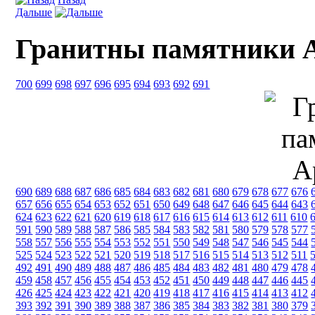
Дальше
Гранитны памятники 
700
699
698
697
696
695
694
693
692
691
690
689
688
687
686
685
684
683
682
681
680
679
678
677
676
657
656
655
654
653
652
651
650
649
648
647
646
645
644
643
624
623
622
621
620
619
618
617
616
615
614
613
612
611
610
591
590
589
588
587
586
585
584
583
582
581
580
579
578
577
558
557
556
555
554
553
552
551
550
549
548
547
546
545
544
525
524
523
522
521
520
519
518
517
516
515
514
513
512
511
492
491
490
489
488
487
486
485
484
483
482
481
480
479
478
459
458
457
456
455
454
453
452
451
450
449
448
447
446
445
426
425
424
423
422
421
420
419
418
417
416
415
414
413
412
393
392
391
390
389
388
387
386
385
384
383
382
381
380
379