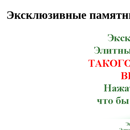
Маньковка, Млинов, Николаев, Новоми
Эксклюзивные памятн
Бугская, Кицмань, Корец, Красног
Мурованые Куриловцы, Новая Ушица,
Рахов, Ружин, Семеновка, Снятин, Ста
Червоноармейск, Чугуев, Щорс, Артемов
Веселиново, Великая Михайловка, Ич
Тлумач, Ульяновка,Константиновка, К
Терновка, Тульчин, Хмельник, Черноб
Брусилов, Великий Березный, Волноваха
Зачепиловка, Ивановка, Каланчак, Керч
Марганец, Могилев-Подольский, Ник
Мангуш, Мироновка, Нижнегорский,
Погребище, Путила, Рожище, Сахновщ
Севастополь, Смела, Старая Синява, 
Шостка, Антрацит, Баштанка, Бере
Володарск-Волынский, Георгиевка, Го