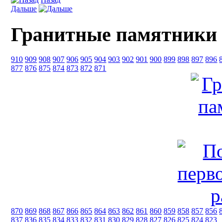
Дальше
Гранитные памятники
910
909
908
907
906
905
904
903
902
901
900
899
898
897
896
877
876
875
874
873
872
871
870
869
868
867
866
865
864
863
862
861
860
859
858
857
856
837
836
835
834
833
832
831
830
829
828
827
826
825
824
823