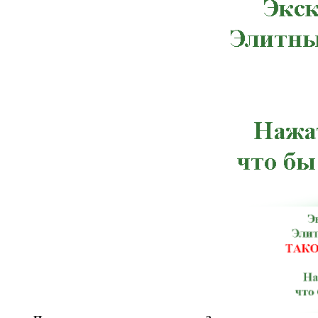
Червоноармейск, Чугуев, Щорс, Артемов
Веселиново, Великая Михайловка, Ич
Тлумач, Ульяновка,Константиновка, К
Терновка, Тульчин, Хмельник, Черноб
Брусилов, Великий Березный, Волноваха
Зачепиловка, Ивановка, Каланчак, Керч
Марганец, Могилев-Подольский, Ник
Мангуш, Мироновка, Нижнегорский,
Погребище, Путила, Рожище, Сахновщ
Севастополь, Смела, Старая Синява, 
Шостка, Антрацит, Баштанка, Бере
Володарск-Волынский, Георгиевка, Го
Изюм, Каменец-Подольский, Кировог
Лисичанск, Любешов, Марьинка, Мостис
Перечин, Полтава, Раздольное, Ромны,
Алушта, Барановка, Беляевка, Богоду