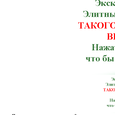
Червоноармейск, Чугуев, Щорс, Артемов
Веселиново, Великая Михайловка, Ич
Тлумач, Ульяновка,Константиновка, К
Терновка, Тульчин, Хмельник, Черноб
Брусилов, Великий Березный, Волноваха
Зачепиловка, Ивановка, Каланчак, Керч
Марганец, Могилев-Подольский, Ник
Мангуш, Мироновка, Нижнегорский,
Погребище, Путила, Рожище, Сахновщ
Севастополь, Смела, Старая Синява, 
Шостка, Антрацит, Баштанка, Бере
Володарск-Волынский, Георгиевка, Го
Изюм, Каменец-Подольский, Кировог
Лисичанск, Любешов, Марьинка, Мостис
Перечин, Полтава, Раздольное, Ромны,
Алушта, Барановка, Беляевка, Богоду