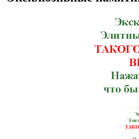
Мурованые Куриловцы, Новая Ушица,
Рахов, Ружин, Семеновка, Снятин, Ста
Червоноармейск, Чугуев, Щорс, Артемов
Веселиново, Великая Михайловка, Ич
Тлумач, Ульяновка,Константиновка, К
Терновка, Тульчин, Хмельник, Черноб
Брусилов, Великий Березный, Волноваха
Зачепиловка, Ивановка, Каланчак, Керч
Марганец, Могилев-Подольский, Ник
Мангуш, Мироновка, Нижнегорский,
Погребище, Путила, Рожище, Сахновщ
Севастополь, Смела, Старая Синява, 
Шостка, Антрацит, Баштанка, Бере
Володарск-Волынский, Георгиевка, Го
Изюм, Каменец-Подольский, Кировог
Лисичанск, Любешов, Марьинка, Мостис