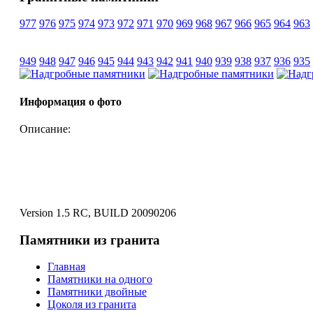
977
976
975
974
973
972
971
970
969
968
967
966
965
964
963
949
948
947
946
945
944
943
942
941
940
939
938
937
936
935
Информация о фото
Описание:
Version 1.5 RC, BUILD 20090206
Памятники из гранита
Главная
Памятники на одного
Памятники двойные
Цоколя из гранита