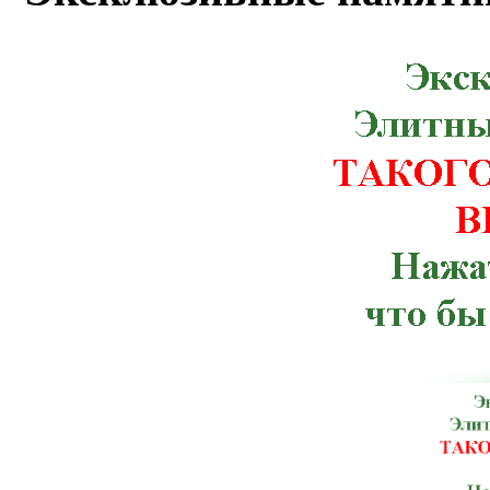
Мурованые Куриловцы, Новая Ушица,
Рахов, Ружин, Семеновка, Снятин, Ста
Червоноармейск, Чугуев, Щорс, Артемов
Веселиново, Великая Михайловка, Ич
Тлумач, Ульяновка,Константиновка, К
Терновка, Тульчин, Хмельник, Черноб
Брусилов, Великий Березный, Волноваха
Зачепиловка, Ивановка, Каланчак, Керч
Марганец, Могилев-Подольский, Ник
Мангуш, Мироновка, Нижнегорский,
Погребище, Путила, Рожище, Сахновщ
Севастополь, Смела, Старая Синява, 
Шостка, Антрацит, Баштанка, Бере
Володарск-Волынский, Георгиевка, Го
Изюм, Каменец-Подольский, Кировог
Лисичанск, Любешов, Марьинка, Мостис