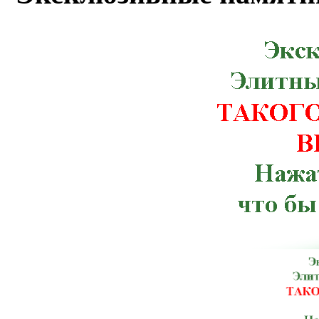
Мурованые Куриловцы, Новая Ушица,
Рахов, Ружин, Семеновка, Снятин, Ста
Червоноармейск, Чугуев, Щорс, Артемов
Веселиново, Великая Михайловка, Ич
Тлумач, Ульяновка,Константиновка, К
Терновка, Тульчин, Хмельник, Черноб
Брусилов, Великий Березный, Волноваха
Зачепиловка, Ивановка, Каланчак, Керч
Марганец, Могилев-Подольский, Ник
Мангуш, Мироновка, Нижнегорский,
Погребище, Путила, Рожище, Сахновщ
Севастополь, Смела, Старая Синява, 
Шостка, Антрацит, Баштанка, Бере
Володарск-Волынский, Георгиевка, Го
Изюм, Каменец-Подольский, Кировог
Лисичанск, Любешов, Марьинка, Мостис