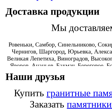
Доставка продукции
Мы доставляе
Ровеньки, Самбор, Синельниково, Соки
Чернигов, Шаргород, Юрьевка, Алекса
Великая Лепетиха, Виноградов, Высокоп
Яворов, Ананьев, Бахмач, Береговое, Б
Городок, Днепропетровск, Еланец, З
Наши друзья
Коминтерновское, Краматорск, Кре
Монастыриска, Никополь, Новониколаевк
Купить
гранитные пам
Пологи, Радомишль, Рокитное, Светло
Лисичанск, Любомль, Машевка, Мука
Заказать
памятники
Переяслав-Хмельницкий, Попасная